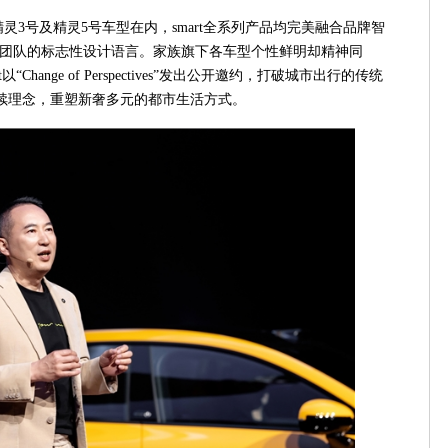
、精灵3号及精灵5号车型在内，smart全系列产品均完美融合品牌智
计团队的标志性设计语言。家族旗下各车型个性鲜明却精神同
“Change of Perspectives”发出公开邀约，打破城市出行的传统
续理念，重塑新奢多元的都市生活方式。