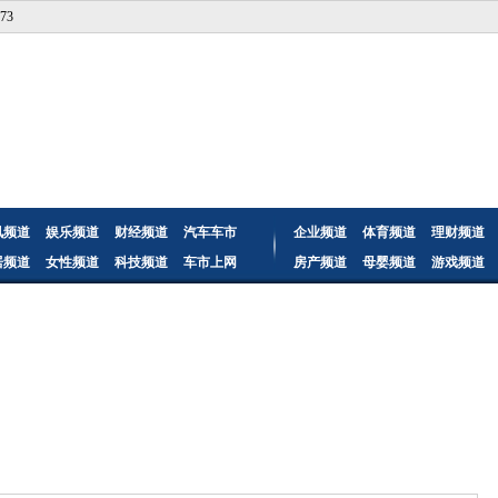
73
讯频道
娱乐频道
财经频道
汽车车市
企业频道
体育频道
理财频道
居频道
女性频道
科技频道
车市上网
房产频道
母婴频道
游戏频道