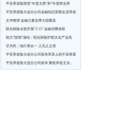
平安养老险荣登“年度主榜”和“年度商业养
平安养老险大连分公司金融知识宣教走进养老
文件瞭望 金融力量支撑大国重器
阳光财险全面开展“3·15” 金融消费者权
助力“国潮”涌动：阳光财险护航文化产业高
甘为民：知行果合一 入无止之境
平安养老险大连分公司发布草原上的不屈脊梁
平安养老险大连分公司发布 聚焦养老主业，