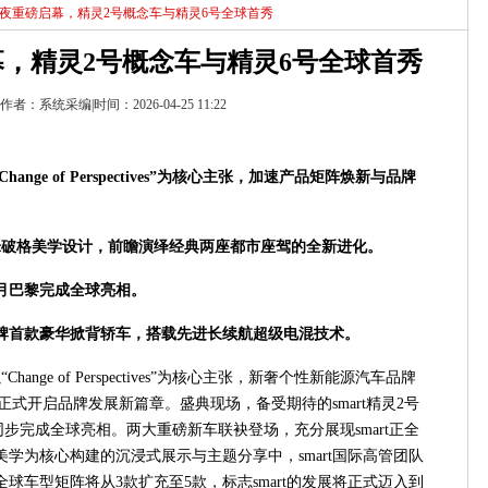
品牌之夜重磅启幕，精灵2号概念车与精灵6号全球首秀
启幕，精灵2号概念车与精灵6号全球首秀
作者：系统采编|时间：2026-04-25 11:22
Change of Perspectives”
为核心
主张
，加速产品矩阵焕新与品牌
锋破格美学设计，
前瞻演绎
经典两座都市座驾的全新
进化
。
月巴黎完成全球亮相。
牌首款豪华掀背轿车，搭载先进长续航超级电混技术。
“Change of Perspectives”为核心主张，新奢个性新能源汽车品牌
，正式开启品牌发展新篇章。盛典现场，备受期待的smart精灵2号
号同步完成全球亮相。两大重磅新车联袂登场，充分展现smart正全
学为核心构建的沉浸式展示与主题分享中，smart国际高管团队
全球车型矩阵将从3款扩充至5款，标志smart的发展将正式迈入到