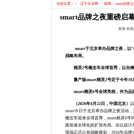
当前位置：
>
辽宁企业网
>
新闻
> smart
smart品牌之夜重磅
来源:未知|
smart
于北京举办品牌之夜，以
“
战略布局。
精灵
2
号概念车全球首秀，以先
量产版
smart
精灵
2
号定于今年
10
smart
精灵
6
号全球亮相，作为品
（
2026
年
4
月
22
日，中国北京）
以
smart今日于北京举办品牌之夜活动
概念车迎来全球首秀，smart精灵6
面加速全球化的扩张布局。在以设计美
现场正式公布战略规划：2026年品牌