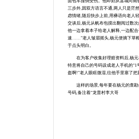
面包车撞倒受伤。他即刻从县城向南
三步外,因双方语言不通,两人只是
虑情绪,随后快步上前,用彝语向老人轻
交谈后,杨元从帆布包摸出翻阅过数次
他一边拿着本子给老人解释,一边配合
速……”老人皱眉摇头,杨元便摘下草
于点头明白。
在为客户收集好理赔资料后,杨元
特意将自己的号码设成老人手机的“1号
盔啊!”老人眼眶微湿,往他手里塞了
这样的场景,每年要在杨元的查
号码,备注着“龙普村李大哥