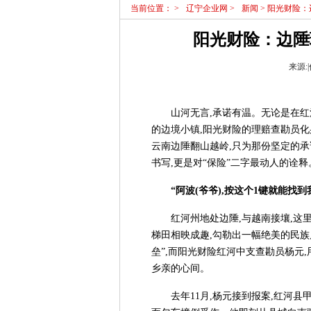
当前位置：
>
辽宁企业网
>
新闻
> 阳光财险
阳光财险：边陲
来源:|
山河无言,承诺有温。无论是在
的边境小镇,阳光财险的理赔查勘员化
云南边陲翻山越岭,只为那份坚定的承
书写,更是对“保险”二字最动人的诠释
“阿波(爷爷),按这个1键就能找到
红河州地处边陲,与越南接壤,这
梯田相映成趣,勾勒出一幅绝美的民族
垒”,而阳光财险红河中支查勘员杨元
乡亲的心间。
去年11月,杨元接到报案,红河