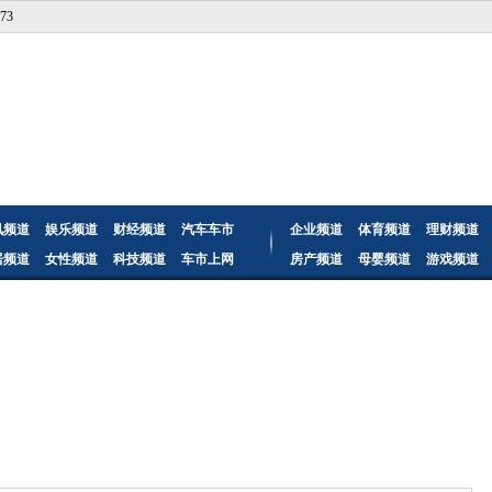
73
讯频道
娱乐频道
财经频道
汽车车市
企业频道
体育频道
理财频道
居频道
女性频道
科技频道
车市上网
房产频道
母婴频道
游戏频道