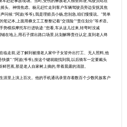
驱车赶赴事故现场。当时,受伤的彝族老人独坐田埂,驾驶员站在
茫然摇头、神情焦虑。杨元赶忙走到客户车辆驾驶员旁边安抚其焦
声问候:“阿波(爷爷),我是理赔员小杨,您别急,咱们慢慢说。”简单
的笔记本,上面用彝文工工整整记着“交强险”“责任划分”等术语。
手势模拟摩托车行进轨迹:“您看,车从这儿过来,转弯时没减
帽铺在地上,用石子摆出路口场景,比划解释责任认定,直到老人终
在临走前,还了解到被撞老人家中子女皆外出打工、无人照料,他
快拨”:“阿波(爷爷),按这个键就能找到我,以后骑车一定要戴头
把新鲜芭蕉,那是老人自家树上摘的,带着晨露的清甜。
勘生涯里上演上百次。他的手机通讯录里存着数百个少数民族客户