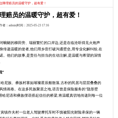
：边陲理赔员的温暖守护，超有爱！
理赔员的温暖守护，超有爱！
作者：admin|时间：2025-05-23 17:16
红河蜿蜒的梯田旁、瑞丽繁忙的口岸边,还是在临沧听得见火炮声
身传递温暖的使者,他们用乡音打破沟通壁垒,用专业化解纠纷,在
诺。他们的故事,是责任与担当的生动注解,是温暖与希望的深情
。
我”
里哈尼族、彝族村寨如璀璨星辰般散落,古朴的民居与层层叠叠的
风情画卷。在这多民族聚居之地,语言曾是保险服务的“隐形壁
,用哈尼语和彝族俚语搭起信任的桥梁,将温暖真切地传递到每一位
县甲寅镇作夫村一位老人驾驶摩托车时不慎被阳光财险承保的一辆