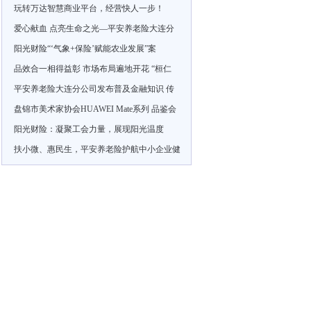
玩转万达智慧商业平台，经营快人一步！
爱心献血 点亮生命之光—平安养老险大连分
阳光财险“‘气象+保险’赋能农业发展”案
品效合一相得益彰 市场布局遍地开花 “桓仁
平安养老险大连分公司发布普及金融知识 传
盘锦市美术家协会HUAWEI Mate系列 品鉴会
阳光财险：凝聚工会力量，展现阳光温度
扶小微、惠民生，平安养老险护航中小企业健